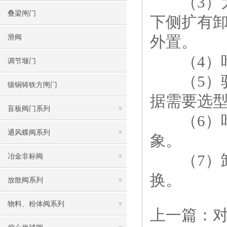
（3）为
叠梁闸门
下侧扩有
外置。
滑阀
（4）叶
调节堰门
（5）驱
镶铜铸铁方闸门
据需要选
盲板阀门系列
（6）叶
通风蝶阀系列
象。
（7）卸
冶金非标阀
换。
放散阀系列
物料、粉体阀系列
上一篇：