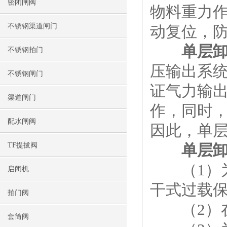
密闭闸阀
物料重力
不锈钢渠道闸门
动复位，
单层
不锈钢拍门
压输出系
不锈钢闸门
证气力输
渠道闸门
作，同时
配水闸阀
因此，单
TF提拔阀
单层
（1）为
启闭机
干式过载
拍门阀
（2）在
套筒阀