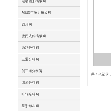
电动圆形插板阀
508真空压力释放阀
圆顶阀
密闭式斜插板阀
两路分料阀
三通分料阀
侧三通分料阀
共 4 条记录
四通分料阀
叶轮给料阀
星形卸灰阀