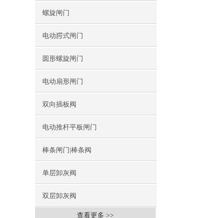
螺旋闸门
电动腭式闸门
圆形螺旋闸门
电动扇形闸门
双向插板阀
电动推杆平板闸门
棒条闸门|棒条阀
单层卸灰阀
双层卸灰阀
查看更多 >>