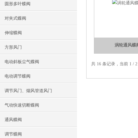
圆形多叶蝶阀
对夹式蝶阀
伸缩蝶阀
涡轮通风蝶
方形风门
电动斜板尘气蝶阀
共 16 条记录，当前 1 /
电动调节蝶阀
调节风门、烟风管道风门
气动快速切断蝶阀
通风蝶阀
调节蝶阀