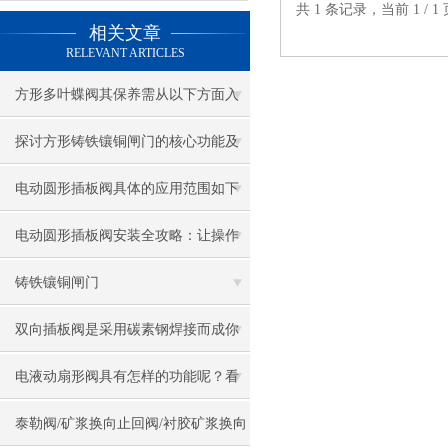
共 1 条记录，当前 1 /
相关文章
RELEVANT ARTICLES
方形多叶蝶阀其保养需从以下方面入
手
探讨方形铸铁镶铜闸门的核心功能及
结构优势
电动圆形插板阀具体的应用范围如下
电动圆形插板阀安装全攻略：让操作
变得简单高效！
铸铁镶铜闸门
双向插板阀是采用碳素钢焊接而成你
可知晓？
电液动扇形阀具有怎样的功能呢？看
这里
泰勒阀/矿浆换向止回阀/衬胶矿浆换向