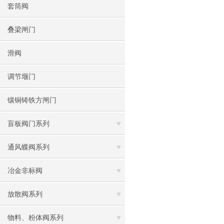
套筒阀
叠梁闸门
滑阀
调节堰门
镶铜铸铁方闸门
盲板阀门系列
通风蝶阀系列
冶金非标阀
放散阀系列
物料、粉体阀系列