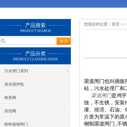
您现在的位置：
首页
>>
产品搜索
PRODUCT SEARCH
产品分类
PRODUCT CLASSIFICATION
污水闸门系列
渠道闸门
也叫
插板
潜水搅拌机
站，污水处理厂和
渠道闸门
是鸿宇
锥形阀
蚀，不生锈，安装
灌、排涝、石油、
排泥阀
介质为常温下的原
钢制渠道闸门_不
铸铁镶铜闸门