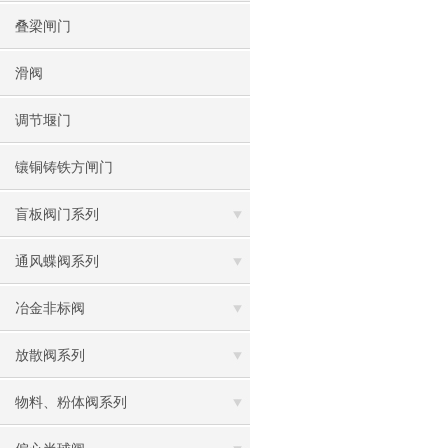
叠梁闸门
滑阀
调节堰门
镶铜铸铁方闸门
盲板阀门系列
通风蝶阀系列
冶金非标阀
放散阀系列
物料、粉体阀系列