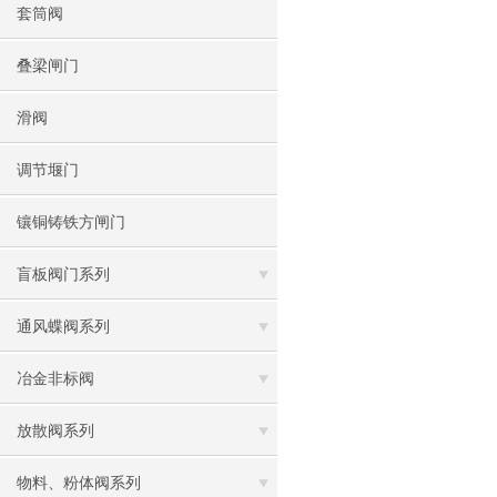
套筒阀
叠梁闸门
滑阀
调节堰门
镶铜铸铁方闸门
盲板阀门系列
通风蝶阀系列
冶金非标阀
放散阀系列
物料、粉体阀系列