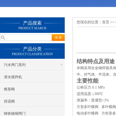
您现在的位置：
首页
>>
产品搜索
PRODUCT SEARCH
产品分类
PRODUCT CLASSIFICATION
结构特点及用途
污水闸门系列
本阀采用合金钢焊接具
中、对气体、半流体、
潜水搅拌机
主要性能
公称压力:0.1 MPa
锥形阀
适用温度:≤300℃
泄漏率：普通型<3%
排泥阀
方形多叶蝶阀 多叶蝶
电动多叶蝶阀 方矩形
铸铁镶铜闸门