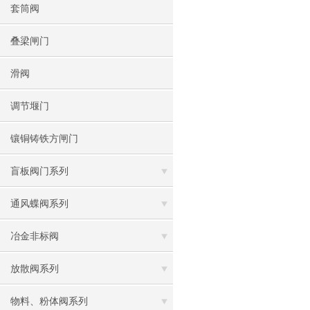
套筒阀
叠梁闸门
滑阀
调节堰门
镶铜铸铁方闸门
盲板阀门系列
通风蝶阀系列
冶金非标阀
放散阀系列
物料、粉体阀系列