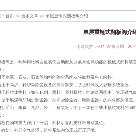
置：
首页
>>
技术文章
>> 单层重锤式翻板阀介绍
单层重锤式翻板阀介
浏览次数：
602
发布日期：
2026
式翻板阀‌是一种利用物料自重实现自动卸灰并兼具锁风功能的机械式卸料装
域：
：用于水泥、石灰、石膏等物料的除尘系统灰斗卸料及料仓给料。
：适用于高炉、转炉等除尘设备的灰斗卸灰，防止野风吹入影响系统负压。
：用于粉粒体物料（如催化剂、颜料、塑料颗粒）的输送系统中，实现锁气
：常见于燃煤电厂锅炉除尘器（如布袋除尘器、电除尘器）的灰斗卸灰装置
‌：包括矿山、粮食、食品、轻工、建筑等，用于干燥粉尘或小颗粒物料的间
点：
：阀板在物料重力作用下开启，卸料后靠配重杠杆自动复位。
：有效防止外部空气倒灌，维持系统内负压或正压环境。