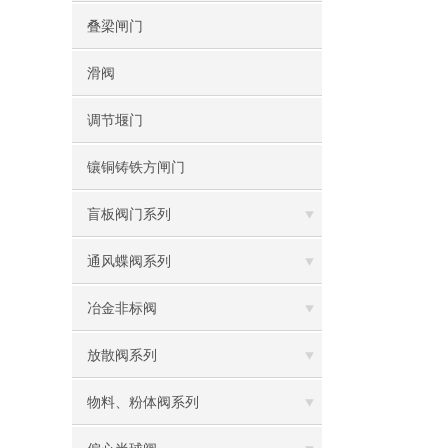
叠梁闸门
滑阀
调节堰门
镶铜铸铁方闸门
盲板阀门系列
通风蝶阀系列
冶金非标阀
放散阀系列
物料、粉体阀系列