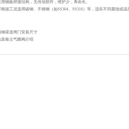
：采用钢板焊接结构，无传动部件，维护少，寿命长。
：可根据工况选用碳钢、不锈钢（如SS304、SS316）等，适应不同腐蚀或
锈钢渠道闸门安装尺寸
动直板尘气蝶阀介绍