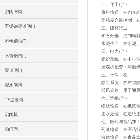
二、化工行业
密闭闸阀
浆料输送：在PTA浆
高粘度介质控制：在矿
不锈钢渠道闸门
三、建材行业
矿石分选：控制粉料、
不锈钢拍门
水泥生产：在水泥、石
四、电力行业
不锈钢闸门
锅炉系统：在中小型锅
磨煤机配套：与磨煤机
渠道闸门
五、环保工程
除尘系统：在布袋除尘
配水闸阀
通风管路：用于通风管
六、造纸行业
TF提拔阀
纸浆输送：在纸浆输送
废水处理：在造纸废水
启闭机
七、医药与食品加
拍门阀
药液输送：在医药行业
液体输送：在食品饮料