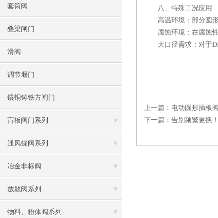
套筒阀
八、特殊工况应用
高温环境：部分圆形插
叠梁闸门
腐蚀环境：在腐蚀性介
大口径需求：对于DN
滑阀
调节堰门
镶铜铸铁方闸门
上一篇：
电动圆形插板
下一篇：
告别频繁更换
盲板阀门系列
通风蝶阀系列
冶金非标阀
放散阀系列
物料、粉体阀系列