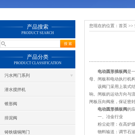
您现在的位置：
首页
>>
产品搜索
PRODUCT SEARCH
产品分类
PRODUCT CLASSIFICATION
电动圆形插板阀
是
污水闸门系列
母、闸板和电动执行机
该阀门采用上装式结构
潜水搅拌机
响。闸板的运动方向与
闸板压向阀座，保证密
锥形阀
电动圆形插板阀
的
一、冶金行业
排泥阀
粉尘处理：在高炉煤气除
物料输送：调节石油焦颗
铸铁镶铜闸门