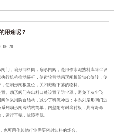
的用途呢？
2-06-28
形闸门，扇形卸料阀，扇形闸阀，是用作水泥熟料库除尘设
或执行机构推动摇杆，使齿轮带动扇形闸板沿轴心旋转，使
杆，使扇形闸板复位，关闭截断下落的物料。
装置。扇形阀门在出料口处设置了防尘罩，避免了灰尘飞
门阀体采用阶台结构，减少了料流冲击；本系列扇形闸门适
该系列扇形闸阀结构简单，内壁附有耐磨衬板，具有寿命
动，运行平稳，故障率低。
，也可用作其他行业需要密封卸料的场合。