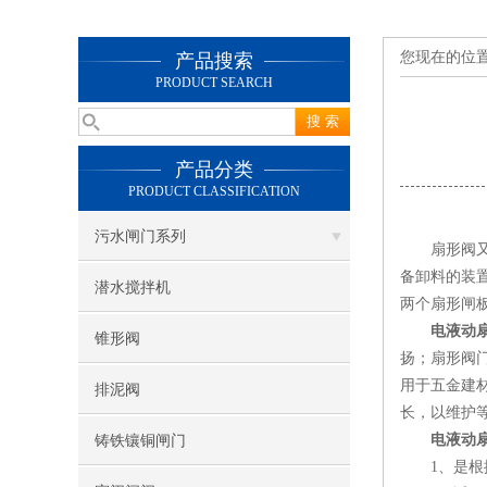
您现在的位
产品搜索
PRODUCT SEARCH
产品分类
PRODUCT CLASSIFICATION
污水闸门系列
扇形阀又
备卸料的装
潜水搅拌机
两个扇形闸
电液动
锥形阀
扬；扇形阀
用于五金建
排泥阀
长，以维护
电液动
铸铁镶铜闸门
1、是根据