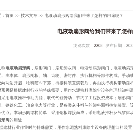
置：
首页
>>
技术文章
>> 电液动扇形阀给我们带来了怎样的用途呢？
电液动扇形阀给我们带来了怎样
浏览次数：
2208
发布日期：
202
称
电液动扇形阀
，扇形闸门，扇形卸灰阀，电液动扇形阀门，电液动扇
置。由本体、扇形闸板、轴、齿轮、密封件、执行机构等部件构成。手动
板向两边开启，物料随即下落，待接料装置满载后，再由执行机构带动摇
扇形阀
是根据建材行业的特殊需要，用作水泥熟料库除尘设备的理想卸料
门采用电液推杆作动力源，取代气缸传动，节约了工程投资成本；扇形阀
材、钢铁化工、冶金电力等行业，是各类灰斗料斗的卸料漏料控制装置。
等优点。本扇形阀结构简单，采用钢板焊接而成，采用电液推杆及气缸驱
扇形阀
的用途：
建材行业作业时的特殊需要，用作水泥熟料库除尘设备的理想卸料装置