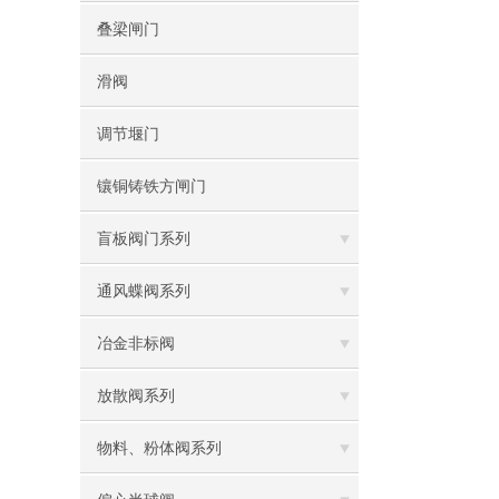
叠梁闸门
滑阀
调节堰门
镶铜铸铁方闸门
盲板阀门系列
通风蝶阀系列
冶金非标阀
放散阀系列
物料、粉体阀系列