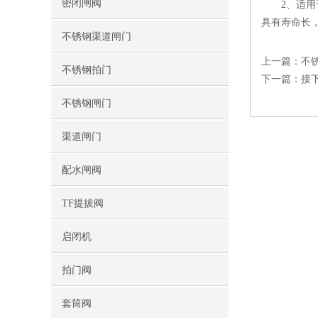
密闭闸阀
2、适用于
具有寿命长
不锈钢渠道闸门
上一篇：
不
不锈钢拍门
下一篇：
接
不锈钢闸门
渠道闸门
配水闸阀
TF提拔阀
启闭机
拍门阀
套筒阀