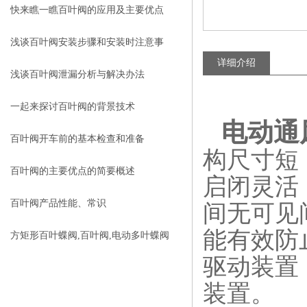
快来瞧一瞧百叶阀的应用及主要优点
浅谈百叶阀安装步骤和安装时注意事
详细介绍
项
浅谈百叶阀泄漏分析与解决办法
一起来探讨百叶阀的背景技术
电动通
百叶阀开车前的基本检查和准备
构尺寸短
百叶阀的主要优点的简要概述
启闭灵活
百叶阀产品性能、常识
间无可见
能有效防
方矩形百叶蝶阀,百叶阀,电动多叶蝶阀
驱动装置
装置。