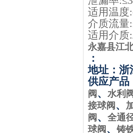
泄漏率:≤
适用温度:-
介质流量:≤
适用介质
永嘉县江
：
地址：浙
供应产品
、
阀
水利
、
接球阀
、
阀
全通
、
球阀
铸