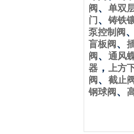
、
阀
单双
、
门
铸铁
泵控制阀
、
盲板阀
、
阀
通风
，
器
上方
、
阀
截止
、
钢球阀