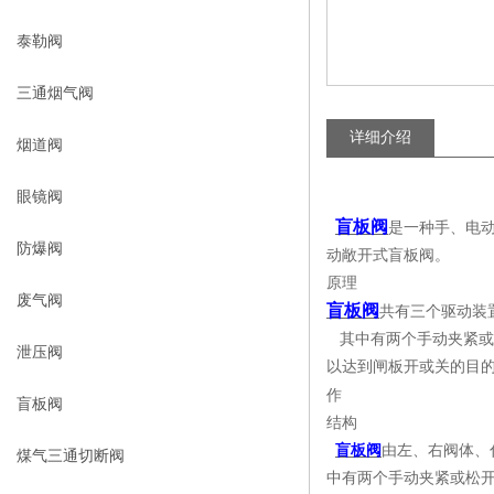
泰勒阀
三通烟气阀
详细介绍
烟道阀
眼镜阀
盲板阀
是一种手、电
防爆阀
动敞开式盲板阀。
原理
废气阀
盲板阀
共有三个驱动装
其中有两个手动夹紧或
泄压阀
以达到闸板开或关的目
作
盲板阀
结构
盲板阀
由左、右阀体、
煤气三通切断阀
中有两个手动夹紧或松