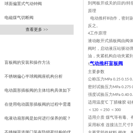
到闸板开或关的目的
特
(
球面偏置式气动钟阀
原理
电磁煤气切断阀
电动推杆
Ⅱ动作，密封
反之。
查看更多 >>
工作原理
4
液动敞开式插板阀由阀
相关文章
阀时，启动液压站驱动
RELEVANT ARTICLES
油，夹紧机构自动夹紧
盲板阀的安装和操作方法
气动推杆盲板阀
5
主要参数
不锈钢偏心半球阀阀座机构分析
公称压力
MPa 0.25 0.15 0.
密封试验压力
MPa 0.275 0
电动圆形插板阀的主体结构具体如下
强度试验压力
MPa 0.40 0.
适用温度
℃ 丁腈橡胶 硅
在使用电动圆形插板阀的过程中需遵
＜
＜
＜
120
250
300
适用介质
煤气等有毒、
循以下注意事项
电液动扇形阀是如何进行保养的呢？
采用标准
连接法兰尺寸
不锈钢渠道闸门装有防锁死结构的优
主要零部件材料
阀体、