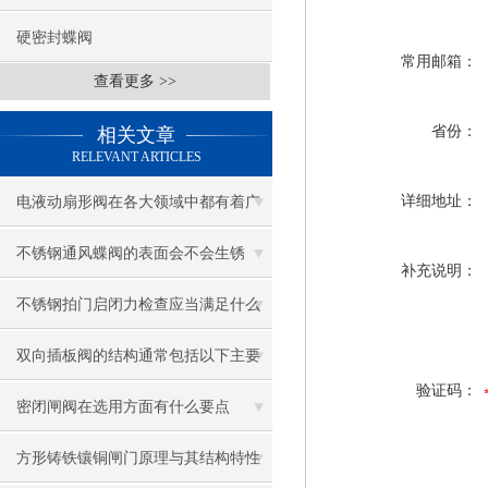
硬密封蝶阀
常用邮箱：
查看更多 >>
省份：
相关文章
RELEVANT ARTICLES
详细地址：
电液动扇形阀在各大领域中都有着广
泛的作用
不锈钢通风蝶阀的表面会不会生锈
补充说明：
呢？
不锈钢拍门启闭力检查应当满足什么
条件呢？
双向插板阀的结构通常包括以下主要
验证码：
组成部分
密闭闸阀在选用方面有什么要点
方形铸铁镶铜闸门原理与其结构特性