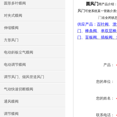
圆形多叶蝶阀
圆风门
用产品介绍
风门
可使系统某一管路介质
对夹式蝶阀
门
在全闭状态
供应产品：
百叶阀
、
泄
伸缩蝶阀
门
、
棒条阀
、
单双层棒
门
、
盲板阀、插板阀、
方形风门
电动斜板尘气蝶阀
电动调节蝶阀
产品：
调节风门、烟风管道风门
您的单位：
气动快速切断蝶阀
您的姓名：
通风蝶阀
调节蝶阀
联系电话：