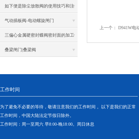
相辅相成
如下便是除尘放散阀的使用技巧和注
意事项
气动插板阀-电动螺旋闸门
上一个：
D941W
三偏心金属硬密封蝶阀密封面的加工
工艺
叠梁闸门|叠梁阀
工作时间
为了避免不必要的等待，敬请注意我们的工作时间 。以下是我们的正常
工作时间，中国大陆法定节假日除外。
工作时间：周一至周六 早8:00-晚18:00。周日休息