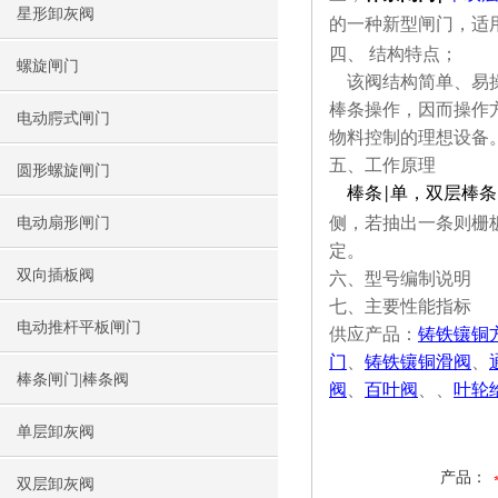
星形卸灰阀
的一种新型闸门，适
四、 结构特点；
螺旋闸门
该阀结构简单、易操
棒条操作，因而操作
电动腭式闸门
物料控制的理想设备
五、工作原理
圆形螺旋闸门
棒条
单，双层棒条
|
侧，若抽出一条则栅
电动扇形闸门
定。
双向插板阀
六、型号编制说明
七、主要性能指标
电动推杆平板闸门
供应产品：
铸铁镶铜
门
、
铸铁镶铜滑阀
、
棒条闸门|棒条阀
阀
、
百叶阀
、
、
叶轮
单层卸灰阀
产品：
双层卸灰阀