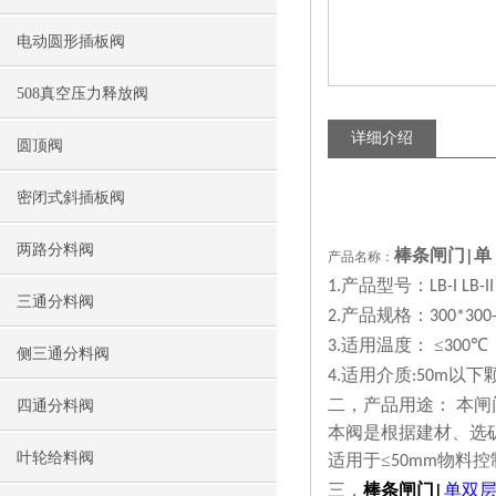
电动圆形插板阀
508真空压力释放阀
详细介绍
圆顶阀
密闭式斜插板阀
两路分料阀
棒条闸门
单
|
产品名称：
产品型号：
1.
LB-I LB-II
三通分料阀
产品规格：
2.
300*300
适用温度： ≤
℃
3.
300
侧三通分料阀
适用介质
以下
4.
:50m
二，产品用途： 本
四通分料阀
本阀是根据建材、选
叶轮给料阀
适用于≤
物料控
50mm
三，
棒条闸门
单双
|