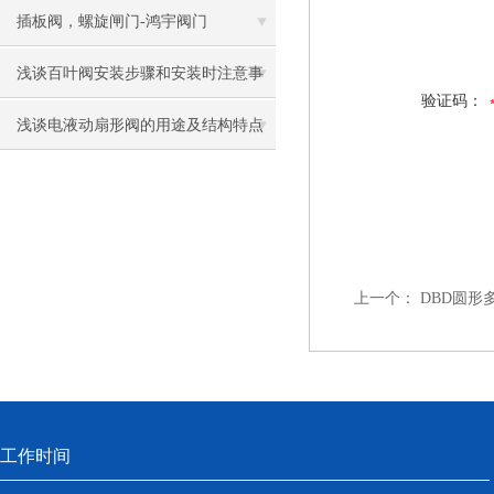
范围及典型场景
插板阀，螺旋闸门-鸿宇阀门
浅谈百叶阀安装步骤和安装时注意事
验证码：
项
浅谈电液动扇形阀的用途及结构特点
上一个：
DBD圆形
工作时间