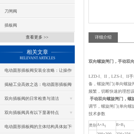
刀闸阀
插板阀
查看更多 >>
详细介绍
相关文章
RELEVANT ARTICLES
双向螺旋闸门，手动双
电动圆形插板阀安装全攻略：让操作
LZD-I、II，LZS-I、II
变得简单高效！
备，螺旋闸门(单向螺旋
揭秘工业高效之选：电动圆形插板阀
频繁，切断快速的理想
的多元应用
双向插板阀的日常检查与清洁
手动双向螺旋闸门，螺
调节，螺旋闸门(单向螺
双向插板阀具有以下显著特点
技术参数
A×A
B×B
类别
1
1
电动圆形插板阀的主体结构具体如下
200×200
256×256