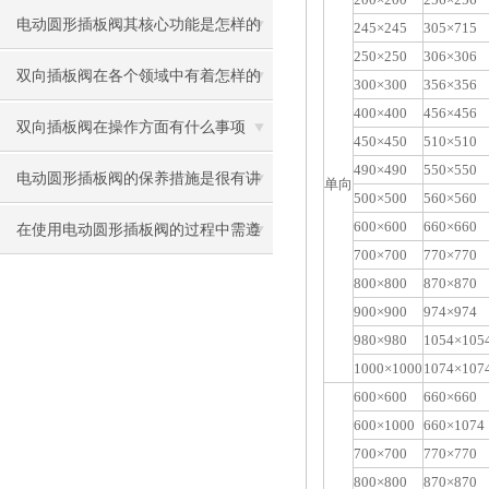
电动圆形插板阀其核心功能是怎样的
245×245
305×715
250×250
306×306
呢？
双向插板阀在各个领域中有着怎样的
300×300
356×356
400×400
456×456
作用呢？
双向插板阀在操作方面有什么事项
450×450
510×510
490×490
550×550
呢？
电动圆形插板阀的保养措施是很有讲
单向
500×500
560×560
600×600
660×660
究的
在使用电动圆形插板阀的过程中需遵
700×700
770×770
循以下注意事项
800×800
870×870
900×900
974×974
980×980
1054×105
1000×1000
1074×107
600×600
660×660
600×1000
660×1074
700×700
770×770
800×800
870×870