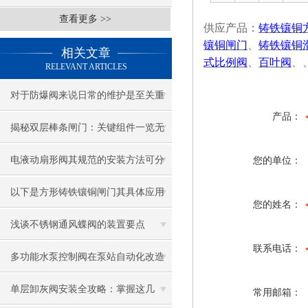
查看更多 >>
供应产品：
铸铁镶铜
镶铜闸门
、
铸铁镶铜
相关文章
式比例阀
、
百叶阀
、
RELEVANT ARTICLES
对于防爆阀来说日常的维护是至关重
产品：
要的！
揭秘双层棒条闸门：关键组件一览无
余！
电液动扇形阀其规范的安装方法可分
您的单位：
为以下几个关键步骤
以下是方形铸铁镶铜闸门其具体应用
您的姓名：
范围及典型场景
浅谈不锈钢通风蝶阀的装置要点
联系电话：
多功能水泵控制阀在泵站自动化改造
中应用
单层卸灰阀安装全攻略：掌握这几
常用邮箱：