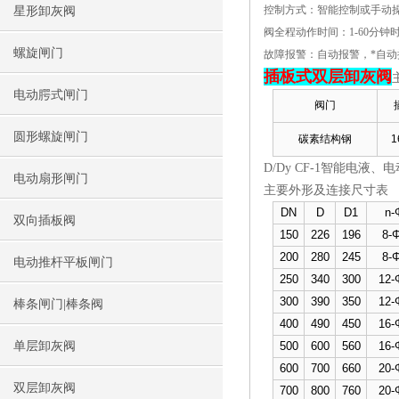
控制方式：智能控制或手动
星形卸灰阀
阀全程动作时间：1-60分钟
螺旋闸门
故障报警：自动报警，*自动
插板式双层卸灰阀
电动腭式闸门
阀门
圆形螺旋闸门
碳素结构钢
1
D/Dy CF-1智能电液
电动扇形闸门
主要外形及连接尺寸表
DN
D
D1
n-
双向插板阀
150
226
196
8-
200
280
245
8-
电动推杆平板闸门
250
340
300
12-
300
390
350
12-
棒条闸门|棒条阀
400
490
450
16-
单层卸灰阀
500
600
560
16-
600
700
660
20-
双层卸灰阀
700
800
760
20-