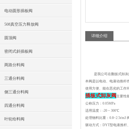
电动圆形插板阀
508真空压力释放阀
详细介绍
圆顶阀
密闭式斜插板阀
两路分料阀
是我公司在翻扳式卸灰阀和
三通分料阀
本阀是以电动、电液动推杆
使用方便、能在恶劣的工作
侧三通分料阀
插板式卸灰阀
主要性
公称压力：0.05MPa
四通分料阀
适用温度：-20 ~ 300℃
处理物料比重：0.8~2.5t/m
叶轮给料阀
驱动方式：DYT型电液推杆