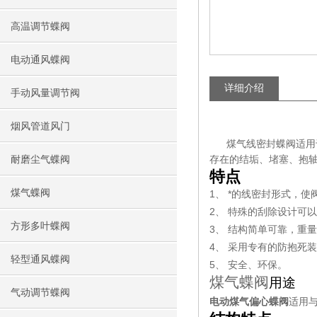
高温调节蝶阀
电动通风蝶阀
详细介绍
手动风量调节阀
烟风管道风门
煤气线密封蝶阀适用
耐磨尘气蝶阀
存在的结垢、堵塞、抱
特点
煤气蝶阀
1、 *的线密封形式，使
2、 特殊的刮除设计可
方形多叶蝶阀
3、 结构简单可靠，重
4、 采用专有的防抱死
轻型通风蝶阀
5、 安全、环保。
煤气
蝶阀
用途
气动调节蝶阀
电动煤气偏心蝶阀
适用