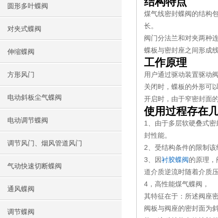
结构特点
圆形多叶蝶阀
煤气线密封蝶阀的结构
长。
对夹式蝶阀
阀门分法兰和对夹两种
蝶板与密封座之间形成
伸缩蝶阀
工作原理
用户通过驱动装置驱动
方形风门
关闭时，蝶板的外形可以
电动斜板尘气蝶阀
开启时，由于窄密封面
使用过程存在
电动调节蝶阀
1、由于多层软硬叠式
封性能。
调节风门、烟风管道风门
2、受结构条件的限制该
3、因
衬胶蝶阀
的原理，
气动快速切断蝶阀
道介质逆流时随着介质
4，高性能煤气蝶阀，
通风蝶阀
其特征在于：所述阀座
阀板与阀座的密封面为
调节蝶阀