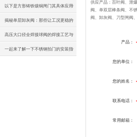
供应产品：
百叶阀
、
泄
以下是方形铸铁镶铜闸门其具体应用
阀
、
单双层棒条阀
、
不
阀、卸灰阀
、
刀型闸阀
范围及典型场景
揭秘单层卸灰阀：那些让工况更稳的
核心特点，你了解多少？
高压大口径全焊接球阀的焊接工艺与
产品：
应用范围
一起来了解一下不锈钢拍门的安装指
您的单位：
南
您的姓名：
联系电话：
常用邮箱：