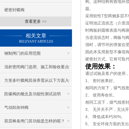
构。这种结构有效地补
题。
硬密封蝶阀
采用软性T型两侧多层
查看更多 >>
证明池正流状态（介质
时阀板斜圆锥表面与阀
相关文章
当逆流状态时，阀板与
RELEVANT ARTICLES
强时，调节环的弹簧在
因此本实用新型不像现
钢制闸门的应用范围
硬密封方式。它将可取
使用效果：
浅析密闭阀门选用、施工和验收要点
通过试验及客户的使用
方形多叶蝶阀其保养需从以下方面入
1、 密封效果好。
相同的力矩下，煤气线密
手
防爆阀的概念及功能性测试说明
2、 使用寿命长。
相同工况下，煤气线密封
气动卸灰钟阀
3、 无开关不严，无法
4、 降低成本约30%。
双层棒条闸门其功能是怎样的呢？
5、 安全环保方面的支出降