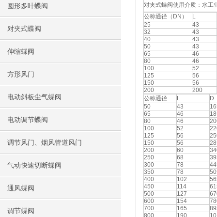
对夹式蝶阀
使用介质：水工
圆形多叶蝶阀
公称通径（DN）
L
25
43
对夹式蝶阀
32
43
40
43
50
43
伸缩蝶阀
65
46
80
46
100
52
方形风门
125
56
150
56
200
200
电动斜板尘气蝶阀
公称通径
L
D
50
43
16
65
46
18
电动调节蝶阀
80
46
20
100
52
22
125
56
25
调节风门、烟风管道风门
150
56
28
200
60
34
250
68
39
300
78
44
气动快速切断蝶阀
350
78
50
400
102
56
450
114
61
通风蝶阀
500
127
67
600
154
78
700
165
89
调节蝶阀
800
190
10