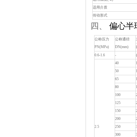
适用介质
传动形式
四、
偏心半
公称压力
公称通径
PN(MPa)
DN(mm)
0.6-1.6
-
40
50
65
80
100
125
150
200
2.5
250
300