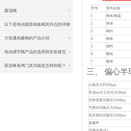
序号
零件名称
圆顶阀
1
阀体/阀盖
2
球体
以下是电动圆形插板阀其特点的详细
3
阀杆
阐述
方形通风蝶阀的产品介绍
4
阀座
5
填料
电动调节阀产品的选用和安装规范
6
螺栓
7
螺母
双层棒条闸门其功能是怎样的呢？
三、
偏心半
公称压力PN(Mpa)
常温zui大工作压力(Mpa)
壳体强度试验压力(Mpa)
气密封试验压力(Mpa)
高压密封试验压力(Mpa)
渗漏率
适用温度(℃)