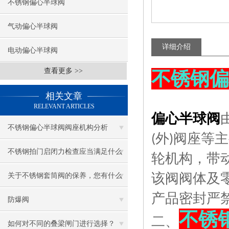
不锈钢偏心半球阀
气动偏心半球阀
详细介绍
电动偏心半球阀
查看更多 >>
不锈钢偏
相关文章
RELEVANT ARTICLES
偏心半球阀
不锈钢偏心半球阀阀座机构分析
(外)阀座
不锈钢拍门启闭力检查应当满足什么
轮机构，带
条件呢？
关于不锈钢套筒阀的保养，您有什么
该阀阀体及
产品密封严
建议呢？
防爆阀
不锈
二、
如何对不同的叠梁闸门进行选择？