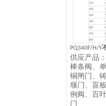
350
400
450
500
600
700
800
PQ340F/H/Y
供应产品
棒条阀
、
铜闸门
、
堰门
、
盲
例阀
、
百
门