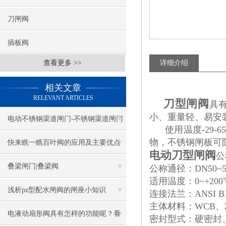
刀闸阀
插板阀
查看更多 >>
详细介绍
相关文章
RELEVANT ARTICLES
刀型闸阀
具
小、重量轻、易安装、
电动不锈钢渠道闸门-不锈钢渠道闸门
使用温度-29-
物，不锈钢闸板可
价格
快来瞧一瞧百叶阀的应用及主要优点
电动
刀型闸阀
公
叠梁闸门|叠梁阀
公称通径：DN50~500
适用温度：0~+2
浅析pz型配水闸阀的闸座小知识
连接法兰：ANSI B1
主体材料：WCB、ZG1
电液动扇形阀具有怎样的功能呢？看
密封型式：硬密封