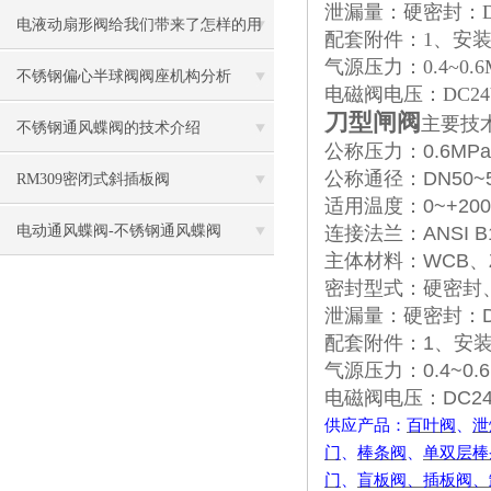
泄漏量：硬密封：D级
这里
电液动扇形阀给我们带来了怎样的用
配套附件：1、安装
气源压力：0.4~0.6
途呢？
不锈钢偏心半球阀阀座机构分析
电磁阀电压：DC24V
刀型闸阀
主要技
不锈钢通风蝶阀的技术介绍
公称压力：0.6MPa、
公称通径：DN50~50
RM309密闭式斜插板阀
适用温度：0~+2
电动通风蝶阀-不锈钢通风蝶阀
连接法兰：ANSI B1
主体材料：WCB、ZG1
密封型式：硬密封
泄漏量：硬密封：D级
配套附件：1、安装
气源压力：0.4~0.6
电磁阀电压：DC24
供应产品：
百叶阀
、
泄
门
、
棒条阀
、
单双层棒
门
、
盲板阀、插板阀、