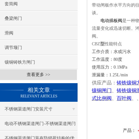
套筒阀
带动闸板作水平方向的
谈。
叠梁闸门
电动插板阀
是一种
流量变化或迅速切断。
滑阀
阀。
CBZ
型
性能特点
调节堰门
工作介质：水或污水
工作温度：80度
镶铜铸铁方闸门
使用压力：0.1MPa
查看更多 >>
泄漏量：1.25L/min
供应产品：
铸铁镶铜
相关文章
镶铜闸门
、
铸铁镶铜
RELEVANT ARTICLES
式比例阀
、
百叶阀
、
不锈钢渠道闸门安装尺寸
电动不锈钢渠道闸门-不锈钢渠道闸门
产品：
价格
不锈钢渠道闸门装有防锁死结构的优