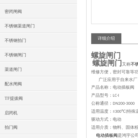
密闭闸阀
不锈钢渠道闸门
详细介绍
不锈钢拍门
螺旋闸门
不锈钢闸门
螺旋闸门
又称
不
渠道闸门
维修方便，密封可靠等
广泛应用于自来水厂、
配水闸阀
产品名称：电动插板阀
产品型号：
LC-I
TF提拔阀
公称通径：
DN200-3000
适用温度：
特殊
≤300℃(
启闭机
驱动方式：电动
拍门阀
适用介质：物料、固体
电动插板阀
是
鸿宇
公