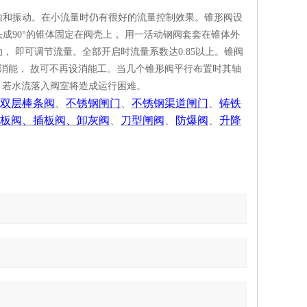
蚀和振动。在小流量时仍有很好的流量控制效果。锥形阀设
成90°的锥体固定在阀壳上， 用一活动钢阀套套在锥体外
， 即可调节流量。全部开启时流量系数达0.85以上。锥阀
消能， 故可不再设消能工。当几个锥形阀平行布置时其轴
，若水流落入阀室将造成运行困难。
双层棒条阀
、
不锈钢闸门
、
不锈钢渠道闸门
、
铸铁
板阀、插板阀、卸灰阀
、
刀型闸阀
、
防爆阀
、
升降