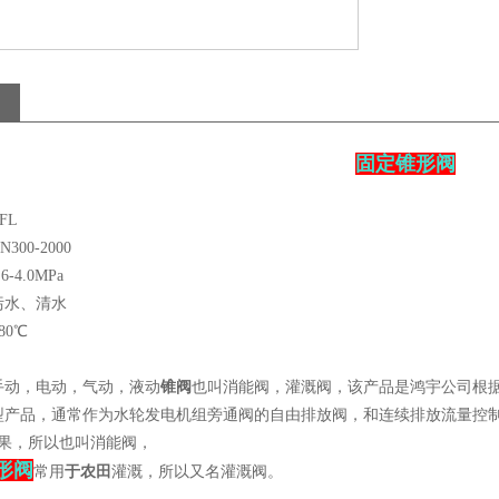
固定锥形阀
FL
00-2000
-4.0MPa
污水、清水
80℃
手动，电动，气动，液动
锥阀
也叫消能阀，灌溉阀，该产品是鸿宇公司根
型产品，通常作为水轮发电机组旁通阀的自由排放阀，和连续排放流量控
效果，所以也叫消能阀，
形阀
常用
于农田
灌溉，所以又名灌溉阀。