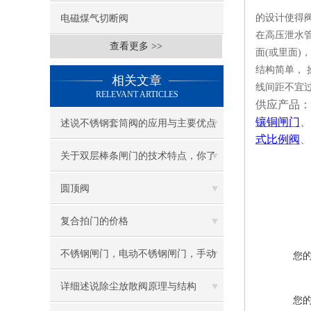
的设计使得
电磁煤气切断阀
在高压泄水管
查看更多 >>
面(或里面)
结构简单，
相关文章
线间距不宜
RELEVANT ARTICLES
供应产品：
镶铜闸门
、
述说不锈钢套筒阀的应用与主要优点
式比例阀
、
关于双层棒条闸门的技术特点，你了
解多少呢？
圆顶阀
复合拍门的价格
不锈钢闸门，电动不锈钢闸门，手动
您
不锈钢闸门，不锈钢闸门厂家价格
详细述说除尘放散阀原理与结构
您