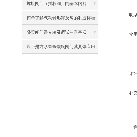
螺旋闸门（插板阀）的基本内容
联
简单了解气动钟形卸灰阀的制造标准
和执行标准
叠梁闸门遥安装及调试注意事项
常
以下是方形铸铁镶铜闸门其具体应用
范围及典型场景
详
补