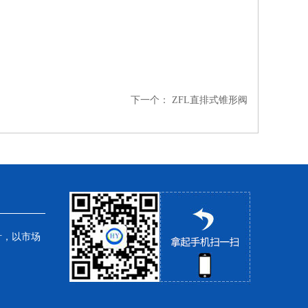
下一个：
ZFL直排式锥形阀
针，以市场