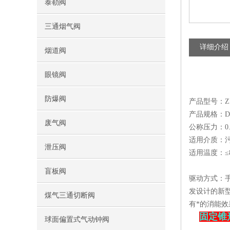
泰勒阀
三通烟气阀
详细介绍
烟道阀
眼镜阀
防爆阀
产品型号：Z
产品规格：DN3
废气阀
公称压力：0.6
适用介质：
泄压阀
适用温度：≤
盲板阀
驱动方式：
发设计的新
煤气三通切断阀
有*的消能
固定锥
球面偏置式气动钟阀