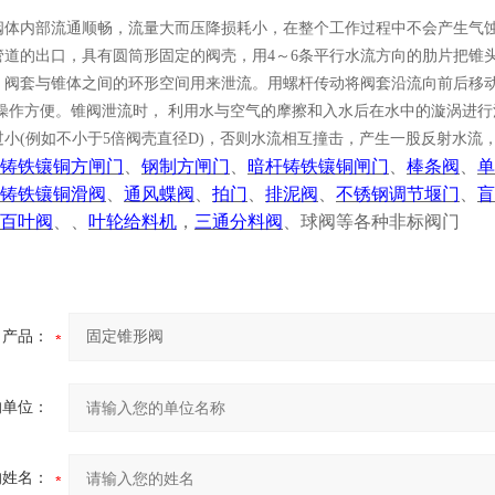
阀体内部流通顺畅，流量大而压降损耗小，在整个工作过程中不会产生气
道的出口，具有圆筒形固定的阀壳，用4～6条平行水流方向的肋片把锥头
， 阀套与锥体之间的环形空间用来泄流。用螺杆传动将阀套沿流向前后移动
 操作方便。锥阀泄流时， 利用水与空气的摩擦和入水后在水中的漩涡进行
过小(例如不小于5倍阀壳直径D)，否则水流相互撞击，产生一股反射水流
铸铁镶铜方闸门
、
钢制方闸门
、
暗杆铸铁镶铜闸门
、
棒条阀
、
单
铸铁镶铜滑阀
、
通风蝶阀
、
拍门
、
排泥阀
、
不锈钢调节堰门
、
盲
百叶阀
、
、
叶轮给料机
，
三通分料阀
、球阀等各种
非标阀门
产品：
的单位：
的姓名：