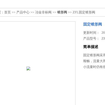
置：
首页
>>
产品中心
>>
冶金非标阀
>>
锥形阀
>> ZFL固定锥形阀
固定锥形阀
更新时间： 2025
产品型号：
Z
简单描述
固定锥形阀采
顺畅，流量大
小流量时仍有