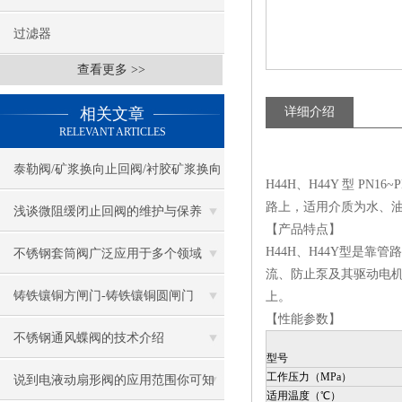
过滤器
查看更多 >>
相关文章
详细介绍
RELEVANT ARTICLES
泰勒阀/矿浆换向止回阀/衬胶矿浆换向
H44H、H44Y 型 PN16~
路上，适用介质为水、
三通止回阀
浅谈微阻缓闭止回阀的维护与保养
【产品特点】
H44H、H44Y型
是靠管路
不锈钢套筒阀广泛应用于多个领域
流、防止泵及其驱动电
铸铁镶铜方闸门-铸铁镶铜圆闸门
上。
【性能参数】
不锈钢通风蝶阀的技术介绍
型号
工作压力（MPa）
说到电液动扇形阀的应用范围你可知
适用温度（℃）