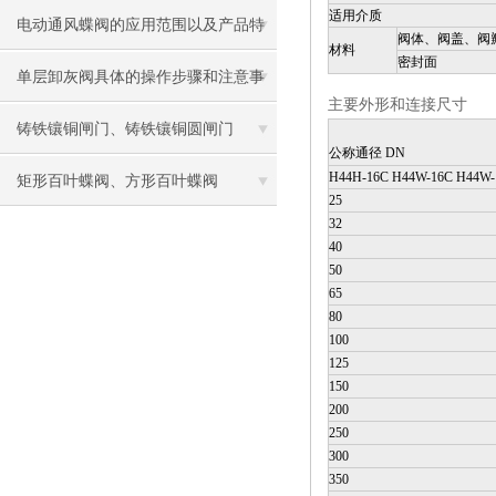
适用介质
多少？
电动通风蝶阀的应用范围以及产品特
阀体、阀盖、阀
材料
密封面
点
单层卸灰阀具体的操作步骤和注意事
主要外形和连接尺寸
项
铸铁镶铜闸门、铸铁镶铜圆闸门
公称通径 DN
H44H-16C H44W-16C H44W-
矩形百叶蝶阀、方形百叶蝶阀
25
32
40
50
65
80
100
125
150
200
250
300
350