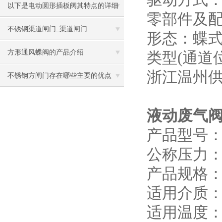
以下是电动圆形插板阀其特点的详细
零部件及
阐述
不锈钢渠道闸门_渠道闸门
形态：蝶
方形通风蝶阀的产品介绍
类型(通道
浙江温州
不锈钢方闸门存在哪些主要的优点
呢？
液动废气
产品型号：Z
公称压力：0.
产品规格：D
适用介质
适用温度：≤