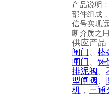
产品说明
部件组成
信号实现
断介质之
供应产品
闸门
、
棒
闸门
、
铸
排泥阀
、
型闸阀
、
机
，
三通