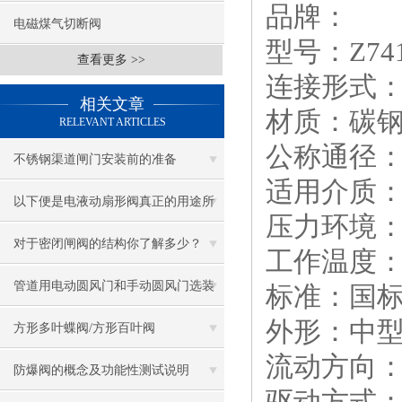
品牌：
电磁煤气切断阀
型号：Z741
查看更多 >>
连接形式
相关文章
材质：碳
RELEVANT ARTICLES
公称通径：D
不锈钢渠道闸门安装前的准备
适用介质
以下便是电液动扇形阀真正的用途所
压力环境
在
对于密闭闸阀的结构你了解多少？
工作温度
管道用电动圆风门和手动圆风门选装
标准：国
外形：中
的区别
方形多叶蝶阀/方形百叶阀
流动方向
防爆阀的概念及功能性测试说明
驱动方式