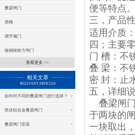
便等特点
叠梁闸门
三，产品
滑阀
适用介质
调节堰门
四；主要
镶铜铸铁方闸门
门
槽：不
查看更多 >>
叠
梁：不
相关文章
密
封：止
RELEVANT ARTICLES
五，详细
如何对不同的叠梁闸门进行选择？
叠梁闸
简述铝合金叠梁闸门
于两块的
一块取出
叠梁闸门安装