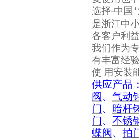
选择
中国
-
*
是浙江中
各客户利益
我们作为
有丰富经
使 用安装
供应产品
阀
、
气动
门
、
暗杆
门
、
不锈
蝶阀
、
拍