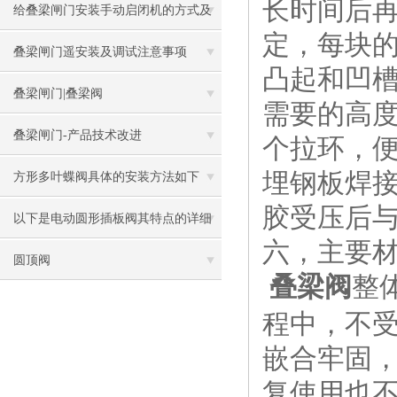
长时间后
给叠梁闸门安装手动启闭机的方式及
定，每块
方法说明
叠梁闸门遥安装及调试注意事项
凸起和凹
叠梁闸门|叠梁阀
需要的高
叠梁闸门-产品技术改进
个拉环，
埋钢板焊
方形多叶蝶阀具体的安装方法如下
胶受压后
以下是电动圆形插板阀其特点的详细
六，主要
阐述
圆顶阀
叠梁阀
整
程中，不
嵌合牢固，
复使用也