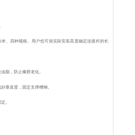
。
米、四种规格。用户也可按实际安装高度确定连接杆的长
5
染油脂，防止橡胶老化。
找好垂直度，固定支撑槽钢。
固定。