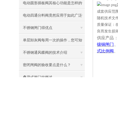
电动圆形插板阀其核心功能是怎样的
成套供应范
呢？
电动四通分料阀竟然应用于如此广泛
随机技术文
质量保证：
的领域
不锈钢闸门得优点
良而发生损
供应产品
单层卸灰阀每周一次的操作，您可知
镶铜闸门
式比例阀
、
是什么？
不锈钢通风蝶阀的技术介绍
密闭闸阀的验收要点是什么？
叠梁式闸门的概述
您
您