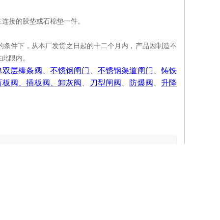
兰连接的胶垫或石棉垫一件。
的条件下，从本厂发货之日起的十二个月内，产品因制造不
在此限内。
单双层棒条阀
、
不锈钢闸门
、
不锈钢渠道闸门
、
铸铁
盲板阀、插板阀、卸灰阀
、
刀型闸阀
、
防爆阀
、
升降