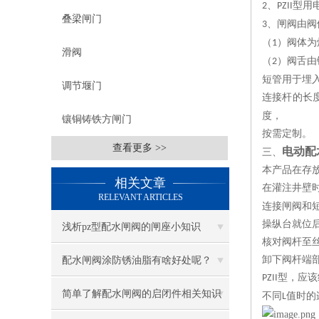
、
型用
2
PZII
叠梁闸门
、闸阀由阀
3
（
）阀体为
1
滑阀
（
）阀舌由
2
短管用于埋
调节堰门
连接杆的长
度，
镶铜铸铁方闸门
按需定制。
查看更多 >>
电动配
三、
本产品在存
相关文章
在灌注井壁
RELEVANT ARTICLES
连接闸阀和
操纵台就位
浅析pz型配水闸阀的闸座小知识
核对阀杆至
卸下阀杆端
配水闸阀涂防锈油脂有啥好处呢？
型，应该
PZII
简单了解配水闸阀的启闭件相关知识
不同
值时的
L