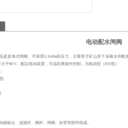
电动配水闸阀
品是直角式闸阀、可承受
的压力，主要用于矿山井下各吸水井配
0.1MPa
不大于
°
，配以电动装置，可远距离操作控制，为电动型（
型）
80
C
PZII
：
型
径
由操纵台、连接杆、阀杆、闸阀、短管等部件组成。