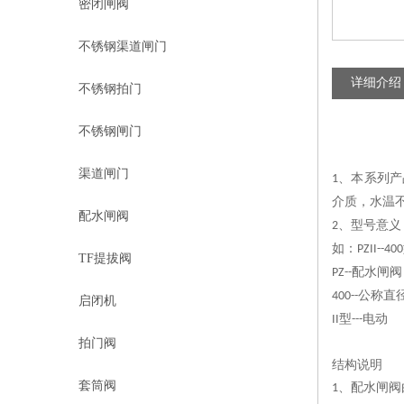
密闭闸阀
不锈钢渠道闸门
详细介绍
不锈钢拍门
不锈钢闸门
渠道闸门
、本系列产
1
介质，水温
配水闸阀
、型号意义
2
如：
PZII--400
TF提拔阀
配水闸阀
PZ--
公称直
400--
启闭机
型
电动
II
---
拍门阀
结构说明
套筒阀
、配水闸阀
1