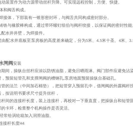
电动装置作为动力源带动丝杆升降。可实现远程控制，方便、快捷。
体和阀舌构成。
焊接体，下部装有一锥形密封环，与阀舌共同构成密封部分。
铸铁与橡胶棒构成，通过带环螺钉组伯与阀杆绞接，以保证阀的密封性能
入配水井井壁，为焊接件。
度由配水井底板至泵房板的高度差来确定，分为
米、
米十圣、
米、
5
4.5
4
3.
水闸阀
安装
放期间，操纵台丝杆应涂以防锈油脂，避免日晒雨淋。阀门部件应避免沾
时，预留短管孔和支撑闸阀的槽钢孔
泵房地面预留操纵台基础孔。
,
短管的法兰（中间加石棉垫），把短管穿入预留孔中，借闸阀的外露阀杆
后，按说明书要求尺寸提升丝杆，
丝杆间的连接杆长度，装上连接杆，再校对一下垂直度，把操纵台和短管
部的卡环，检查整个机构操作是否灵活。
经常给涡轮箱加入润滑油脂。
连接杆长度
H4