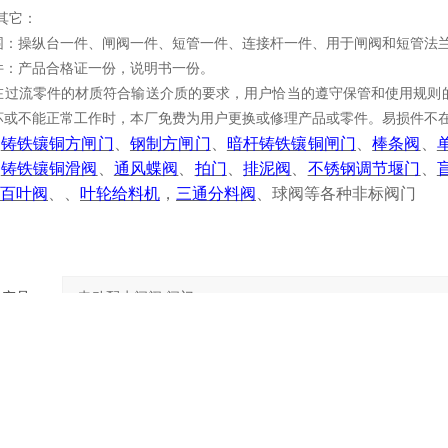
其它：
围：操纵台一件、闸阀一件、短管一件、连接杆一件、用于闸阀和短管法
件：产品合格证一份，说明书一份。
在过流零件的材质符合输送介质的要求，用户恰当的遵守保管和使用规则
坏或不能正常工作时，本厂免费为用户更换或修理产品或零件。易损件不
：
铸铁镶铜方闸门
、
钢制方闸门
、
暗杆铸铁镶铜闸门
、
棒条阀
、
、
铸铁镶铜滑阀
、
通风蝶阀
、
拍门
、
排泥阀
、
不锈钢调节堰门
、
百叶阀
、
、
叶轮给料机
，
三通分料阀
、球阀等各种
非标阀门
产品：
的单位：
的姓名：