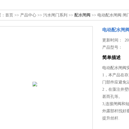
置：
首页
>>
产品中心
>>
污水闸门系列
>>
配水闸阀
>> 电动配水闸阀 闸
电动配水闸阀
更新时间： 2025
产品型号：
简单描述
电动配水闸阀安
1，本产品在
门部件应避免
2，在藻注井
甚而孔等。
3,连接闸阀和
外露部杆找好垂
提升丝杆.