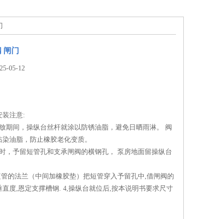
门
 闸门
-05-12
装注意:
存放期间，操纵台丝杆就涂以防锈油脂，避免日晒雨淋。 阀
沾染油脂，防止橡胶老化变质。
壁时，予留短管孔和支承闸阀的横钢孔， 泵房地面留操纵台
短管的法兰（中间加橡胶垫）把短管穿入予留孔中,借闸阀的
直度,恩定支撑槽钢. 4,操纵台就位后,按本说明书要求尺寸