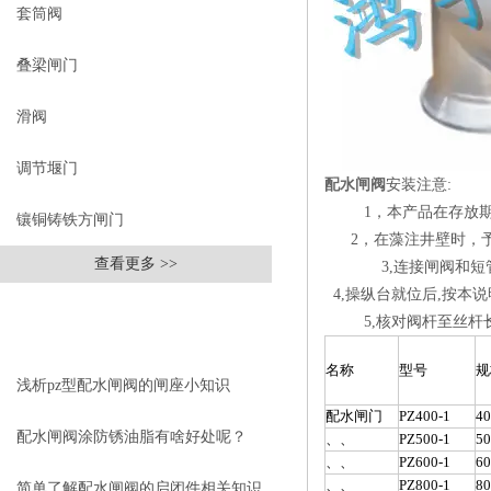
套筒阀
叠梁闸门
滑阀
调节堰门
配水闸阀
安装注意:
1，本产品在存放期间
镶铜铸铁方闸门
2，在藻注井壁时，予
查看更多 >>
3,连接闸阀和短管的
4,操纵台就位后,按本
相关文章
5,核对阀杆至丝杆长度
RELEVANT ARTICLES
名称
型号
规
浅析pz型配水闸阀的闸座小知识
配水闸门
PZ400-1
40
配水闸阀涂防锈油脂有啥好处呢？
、、
PZ500-1
50
、、
PZ600-1
60
、、
PZ800-1
80
简单了解配水闸阀的启闭件相关知识