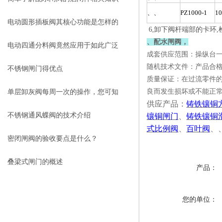
、、
PZ1000-1
10
电动圆形插板阀其核心功能是怎样的
6,卸下阀杆端部的卡环
、配水闸阀，
呢？
电动四通分料阀竟然应用于如此广泛
成套供应范围：操纵台
随机技术文件：产品合
的领域
不锈钢闸门得优点
质量保证：在过流零件
良而发生损坏或不能正
单层卸灰阀每周一次的操作，您可知
供应产品：
铸铁镶铜
是什么？
不锈钢通风蝶阀的技术介绍
镶铜闸门
、
铸铁镶铜
式比例阀
、
百叶阀
、
密闭闸阀的验收要点是什么？
叠梁式闸门的概述
产品：
您的单位：