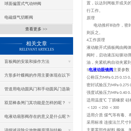
置，以达到闸板开或关
球面偏置式气动钟阀
行工作。
电磁煤气切断阀
原理
电动推杆
Ⅱ动作，密
查看更多 >>
则反之。
工作原理
4
相关文章
液动敞开式插板阀由阀
RELEVANT ARTICLES
阀时，启动液压站驱动
盲板阀的安装和操作方法
油，夹紧机构自动夹紧
电液动眼镜阀
主要参数
5
方形多叶蝶阀的作用主要体现在以下
公称压力
MPa 0.25 0.15 0.
密封试验压力
MPa 0.275 0
几个方面
管道用电动圆风门和手动圆风门选装
强度试验压力
MPa 0.40 0.
适用温度
℃ 丁腈橡胶 硅
的区别
双层棒条闸门其功能是怎样的呢？
＜
＜
＜
120
250
300
适用介质
煤气等有毒、
电液动扇形阀存在的意义是什么呢？
采用标准
连接法兰尺寸
主要零部件材料
阀体、
详细述说除尘放散阀原理与结构