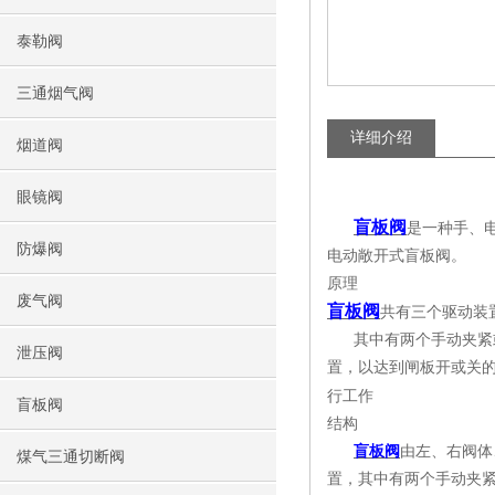
泰勒阀
三通烟气阀
详细介绍
烟道阀
眼镜阀
盲板阀
是一种手、
防爆阀
电动敞开式盲板阀。
原理
废气阀
盲板阀
共有三个驱动装
其中有两个手动夹紧
泄压阀
置，以达到闸板开或关
行工作
盲板阀
结构
盲板阀
由左、右阀体
煤气三通切断阀
置，其中有两个手动夹